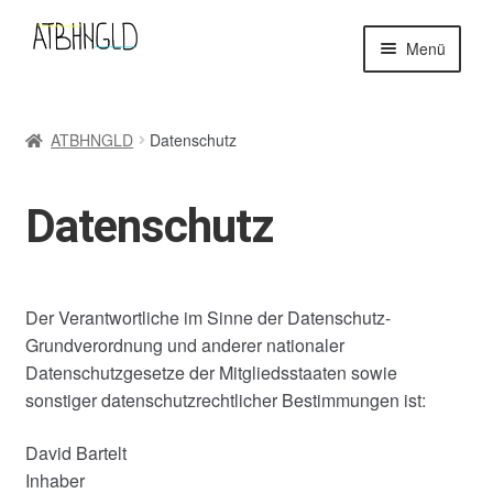
Zur
Zum
Navigation
Inhalt
Menü
springen
springen
Start
AGB
ATBHNGLD
Datenschutz
Check out
Datenschutz
Datenschutz
Impressum
Künstler*innen
Label
Der Verantwortliche im Sinne der Datenschutz-
Grundverordnung und anderer nationaler
Mein Konto
Datenschutzgesetze der Mitgliedsstaaten sowie
Shop
sonstiger datenschutzrechtlicher Bestimmungen ist:
Warenkorb
David Bartelt
Inhaber